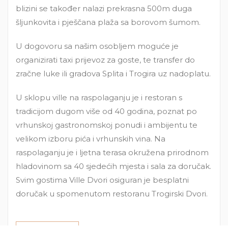
blizini se također nalazi prekrasna 500m duga
šljunkovita i pješčana plaža sa borovom šumom.
U dogovoru sa našim osobljem moguće je
organizirati taxi prijevoz za goste, te transfer do
zračne luke ili gradova Splita i Trogira uz nadoplatu.
U sklopu ville na raspolaganju je i restoran s
tradicijom dugom više od 40 godina, poznat po
vrhunskoj gastronomskoj ponudi i ambijentu te
velikom izboru pića i vrhunskih vina. Na
raspolaganju je i ljetna terasa okružena prirodnom
hladovinom sa 40 sjedećih mjesta i sala za doručak.
Svim gostima Ville Dvori osiguran je besplatni
doručak u spomenutom restoranu Trogirski Dvori.