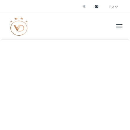
HR
Men